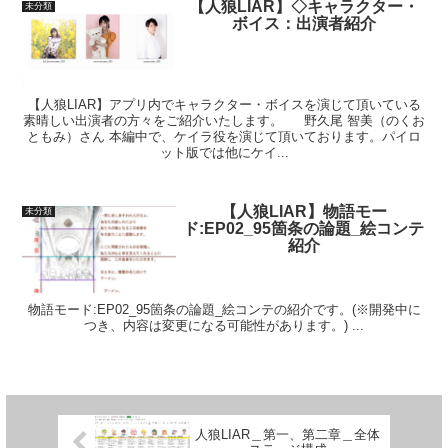
【人狼LIAR】◇キャラクター・
未分類
ボイス：出演者紹介
【人狼LIAR】アプリ内でキャラクター・ボイスを演じて頂いている
素晴しい出演者の方々をご紹介いたします。 野久尾 智美（のくお
ともみ）さん 本編中で、ケイラ役を演じて頂いております。パイロ
ット版では他にケイ...
【人狼LIAR】物語モー
未分類
ド:EP02_95箇条の論題_絵コンテ
紹介
物語モード:EP02_95箇条の論題_絵コンテの紹介です。(※開発中に
つき、内容は変更になる可能性があります。) ...
人狼LIAR＿第一、第二章＿全体