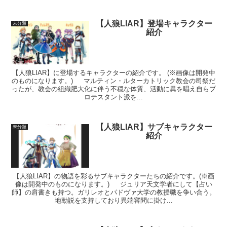
【人狼LIAR】登場キャラクター
未分類
紹介
【人狼LIAR】に登場するキャラクターの紹介です。 (※画像は開発中
のものになります。) マルティン・ルターカトリック教会の司祭だ
ったが、教会の組織肥大化に伴う不穏な体質、活動に異を唱え自らプ
ロテスタント派を...
【人狼LIAR】サブキャラクター
未分類
紹介
【人狼LIAR】の物語を彩るサブキャラクターたちの紹介です。(※画
像は開発中のものになります。) ジュリア天文学者にして【占い
師】の肩書きも持つ。ガリレオとパドヴァ大学の教授職を争い合う。
地動説を支持しており異端審問に掛け...