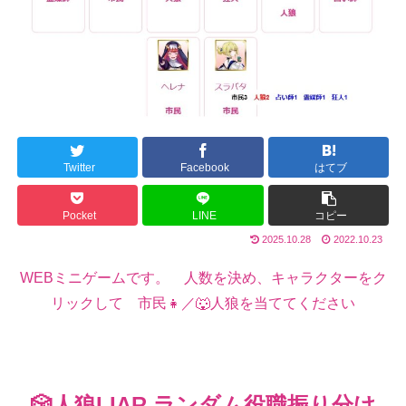
Twitter
Facebook
はてブ
Pocket
LINE
コピー
2025.10.28
2022.10.23
WEBミニゲームです。 人数を決め、キャラクターをク
リックして 市民👧／🐺人狼を当ててください
🎲人狼LIAR ランダム役職振り分け