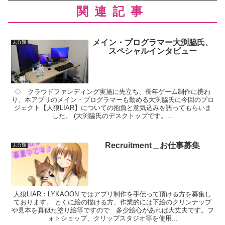
関連記事
メイン・プログラマー大渕脇氏、
未分類
スペシャルインタビュー
◇ クラウドファンディング実施に先立ち、長年ゲーム制作に携わ
り、本アプリのメイン・プログラマーも勤める大渕脇氏に今回のプロ
ジェクト【人狼LIAR】についての抱負と意気込みを語ってもらいま
した。 (大渕脇氏のデスクトップです。...
Recruitment＿お仕事募集
未分類
人狼LIAR：LYKAOON ではアプリ制作を手伝って頂ける方を募集し
ております。 とくに絵の描ける方、作業的には下絵のクリンナップ
や見本を真似た塗り絵等ですので 多少絵心があれば大丈夫です。フ
ォトショップ、クリップスタジオ等を使用...