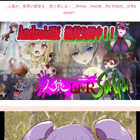
＿人狼が＿世界の歴史を＿塗り替える！＿Jinrow＿rewrite＿the history＿of the
world！