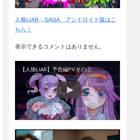
人狼LIAR；SAGA＿アンドロイド版はこ
ちら！
表示できるコメントはありません。
【人狼LIAR】予告編P.V.その①