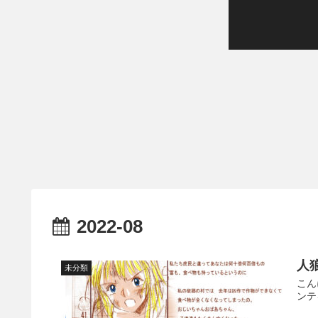
2022-08
人狼
未分類
こん
ンテ