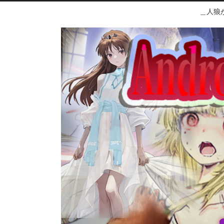
＿人狼が＿